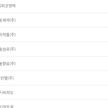
주)피코엔텍
동제약(주)
미약품(주)
솔섬유(주)
울향료(주)
린텔(주)
주)비피도
주)얼트루