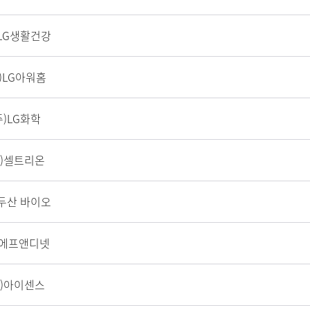
)LG생활건강
)LG아워홈
주)LG화학
주)셀트리온
)두산 바이오
)에프앤디넷
주)아이센스