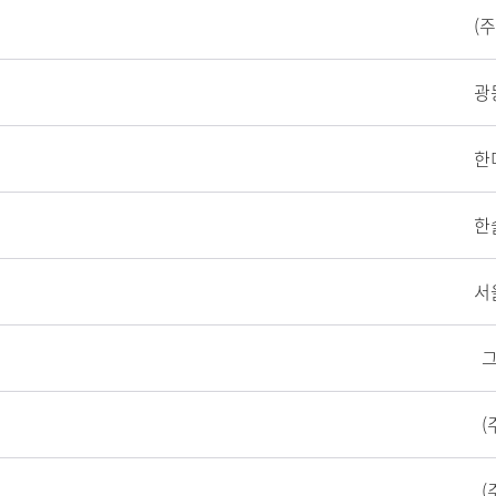
(
광
한
한
서
그
(
(