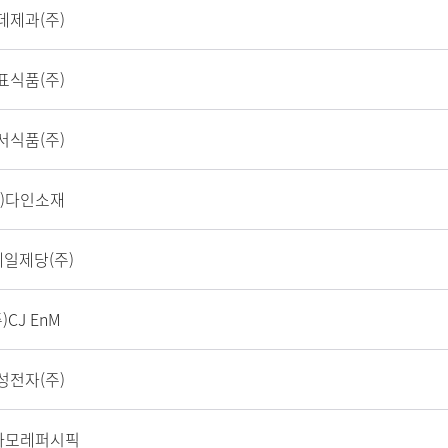
데제과(주)
표식품(주)
서식품(주)
주)다인소재
제일제당(주)
주)CJ EnM
성전자(주)
)아모레퍼시픽