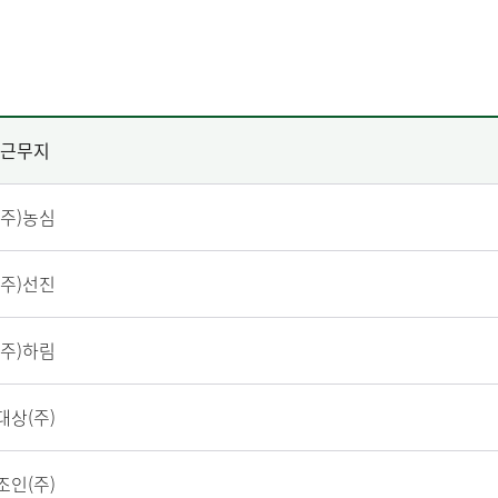
근무지
(주)농심
(주)선진
(주)하림
대상(주)
조인(주)