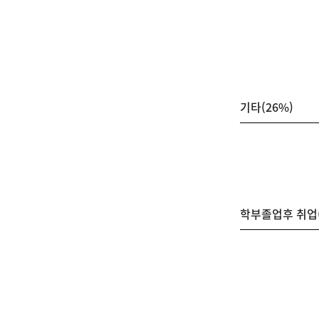
기타(26%)
학부졸업후 취업(