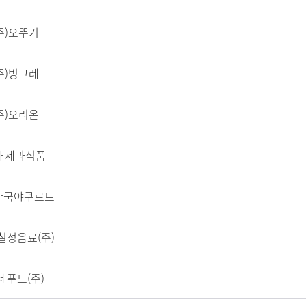
주)오뚜기
주)빙그레
주)오리온
태제과식품
)한국야쿠르트
칠성음료(주)
데푸드(주)