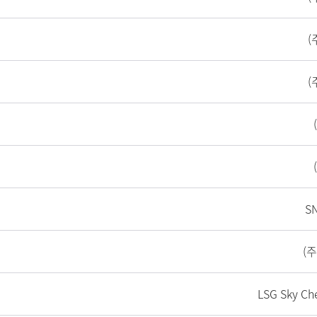
(
(
S
(
LSG Sky Che